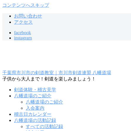
コンテンツへスキップ
お問い合わせ
アクセス
facebook
instagram
千葉県市川市の剣道教室｜市川市剣道連盟 八幡道場
子供から大人まで！剣道を楽しみましょう！
剣道体験・稽古見学
八幡道場のご紹介
八幡道場のご紹介
入会案内
稽古日カレンダー
八幡道場の活動記録
すべての活動記録