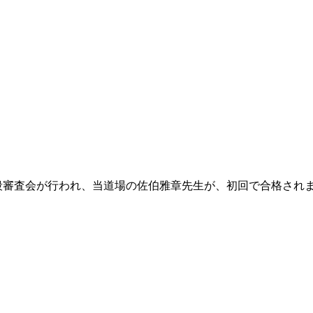
六段審査会が行われ、当道場の佐伯雅章先生が、初回で合格され