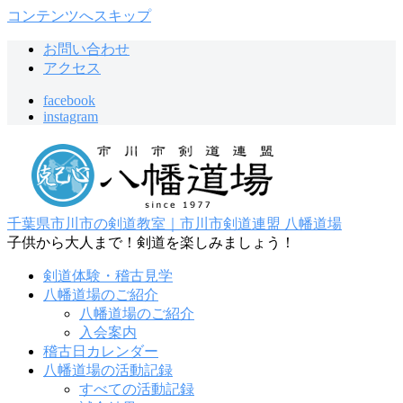
コンテンツへスキップ
お問い合わせ
アクセス
facebook
instagram
千葉県市川市の剣道教室｜市川市剣道連盟 八幡道場
子供から大人まで！剣道を楽しみましょう！
剣道体験・稽古見学
八幡道場のご紹介
八幡道場のご紹介
入会案内
稽古日カレンダー
八幡道場の活動記録
すべての活動記録