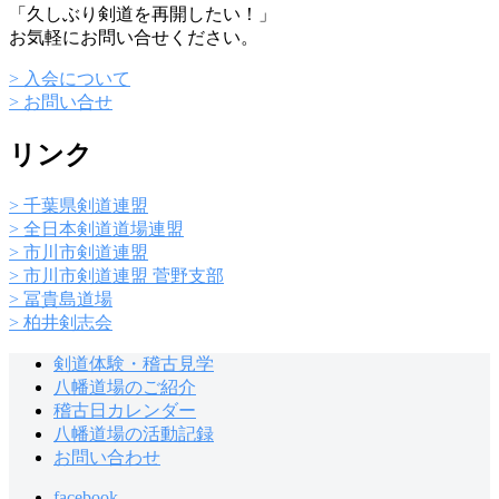
「久しぶり剣道を再開したい！」
お気軽にお問い合せください。
> 入会について
> お問い合せ
リンク
> 千葉県剣道連盟
> 全日本剣道道場連盟
> 市川市剣道連盟
> 市川市剣道連盟 菅野支部
> 冨貴島道場
> 柏井剣志会
剣道体験・稽古見学
八幡道場のご紹介
稽古日カレンダー
八幡道場の活動記録
お問い合わせ
facebook