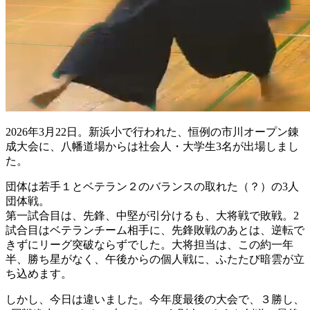
2026年3月22日。新浜小で行われた、恒例の市川オープン錬
成大会に、八幡道場からは社会人・大学生3名が出場しまし
た。
団体は若手１とベテラン２のバランスの取れた（？）の3人
団体戦。
第一試合目は、先鋒、中堅が引分けるも、大将戦で敗戦。2
試合目はベテランチーム相手に、先鋒敗戦のあとは、逆転で
きずにリーグ突破ならずでした。大将担当は、この約一年
半、勝ち星がなく、午後からの個人戦に、ふたたび暗雲が立
ち込めます。
しかし、今日は違いました。今年度最後の大会で、３勝し、