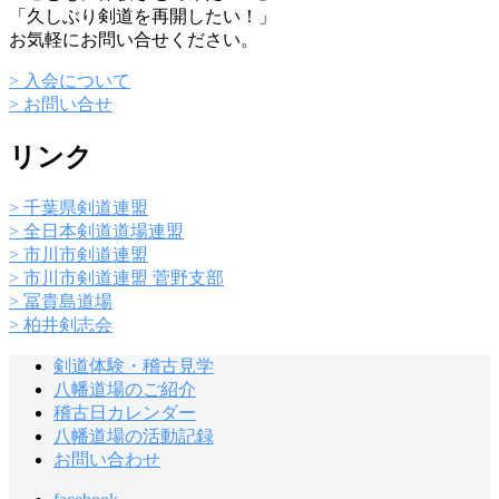
「久しぶり剣道を再開したい！」
お気軽にお問い合せください。
> 入会について
> お問い合せ
リンク
> 千葉県剣道連盟
> 全日本剣道道場連盟
> 市川市剣道連盟
> 市川市剣道連盟 菅野支部
> 冨貴島道場
> 柏井剣志会
剣道体験・稽古見学
八幡道場のご紹介
稽古日カレンダー
八幡道場の活動記録
お問い合わせ