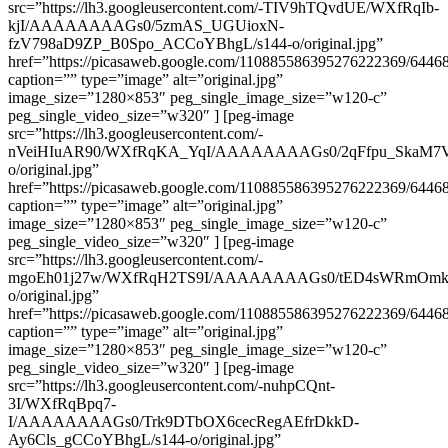
src=”https://lh3.googleusercontent.com/-TIV9hTQvdUE/WXfRqIb-
kjI/AAAAAAAAGs0/5zmAS_UGUioxN-
fzV798aD9ZP_B0Spo_ACCoYBhgL/s144-o/original.jpg”
href=”https://picasaweb.google.com/110885586395276222369/64
caption=”” type=”image” alt=”original.jpg”
image_size=”1280×853″ peg_single_image_size=”w120-c”
peg_single_video_size=”w320″ ] [peg-image
src=”https://lh3.googleusercontent.com/-
nVeiHIuAR90/WXfRqKA_YqI/AAAAAAAAGs0/2qFfpu_SkaM7V
o/original.jpg”
href=”https://picasaweb.google.com/110885586395276222369/64
caption=”” type=”image” alt=”original.jpg”
image_size=”1280×853″ peg_single_image_size=”w120-c”
peg_single_video_size=”w320″ ] [peg-image
src=”https://lh3.googleusercontent.com/-
mgoEh01j27w/WXfRqH2TS9I/AAAAAAAAGs0/tED4sWRmOmkf6
o/original.jpg”
href=”https://picasaweb.google.com/110885586395276222369/64
caption=”” type=”image” alt=”original.jpg”
image_size=”1280×853″ peg_single_image_size=”w120-c”
peg_single_video_size=”w320″ ] [peg-image
src=”https://lh3.googleusercontent.com/-nuhpCQnt-
3I/WXfRqBpq7-
I/AAAAAAAAGs0/Trk9DTbOX6cecRegAEfrDkkD-
Ay6Cls_gCCoYBhgL/s144-o/original.jpg”