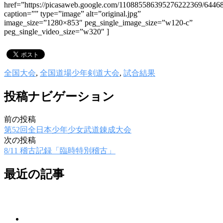
href=”https://picasaweb.google.com/110885586395276222369/64
caption=”” type=”image” alt=”original.jpg”
image_size=”1280×853″ peg_single_image_size=”w120-c”
peg_single_video_size=”w320″ ]
全国大会
,
全国道場少年剣道大会
,
試合結果
投稿ナビゲーション
前の投稿
第52回全日本少年少女武道錬成大会
次の投稿
8/11 稽古記録「臨時特別稽古」
最近の記事