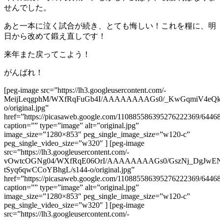
せんでした。
あと一本に泣く試合が続き、とても悔しい！これを糧に、明
日から改めて鍛え直しです！
来年また戻ってこよう！
がんばれ！
[peg-image src=”https://lh3.googleusercontent.com/-
MeijLeqgphM/WXfRqFuGb4I/AAAAAAAAGs0/_KwGqmiV4eQkd
o/original.jpg”
href=”https://picasaweb.google.com/110885586395276222369/64
caption=”” type=”image” alt=”original.jpg”
image_size=”1280×853″ peg_single_image_size=”w120-c”
peg_single_video_size=”w320″ ] [peg-image
src=”https://lh3.googleusercontent.com/-
vOwtcOGNg04/WXfRqE06OrI/AAAAAAAAGs0/GszNj_DgJwE
tSyq6qwCCoYBhgL/s144-o/original.jpg”
href=”https://picasaweb.google.com/110885586395276222369/64
caption=”” type=”image” alt=”original.jpg”
image_size=”1280×853″ peg_single_image_size=”w120-c”
peg_single_video_size=”w320″ ] [peg-image
src=”https://lh3.googleusercontent.com/-