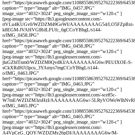
href=”https://picasaweb.google.com/110885586395276222369/64
caption=”” type=”image” alt=”IMG_0457.JPG”
image_size=”4032×3024″ peg_single_image_size=”w120-c” ]
[peg-image src=”https://lh3.googleusercontent.com/-
rtVLu4KUGv0/WZDZM49GeWI/AAAAAAAAG54/LO5FZpBxi-
k8EGM-JVAHVGlRdLFUfc_6gCCoYBhgL/s144-
o/IMG_0458.JPG”
href=”https://picasaweb.google.com/110885586395276222369/64
caption=”” type=”image” alt=”IMG_0458.JPG”
image_size=”4032×3024″ peg_single_image_size=”w120-c” ]
[peg-image src=”https://lh3.googleusercontent.com/-
jluGZblTnm0/WZDZM0QvdKI/AAAAAAAAG6w/PEUIXOE-S-
sCkXRdHJ1Ipcu_3YAmys7mgCCoYBhgL/s144-
o/IMG_0463.JPG”
href=”https://picasaweb.google.com/110885586395276222369/64
caption=”” type=”image” alt=”IMG_0463.JPG”
image_size=”4032×3024″ peg_single_image_size=”w120-c” ]
[peg-image src=”https://lh3.googleusercontent.com/-sce85c-
W7mE/WZDZM3zsHzI/AAAAAAAAG6w/-5LRyVOWoWIhNvRPk
o/IMG_0465.JPG”
href=”https://picasaweb.google.com/110885586395276222369/64
caption=”” type=”image” alt=”IMG_0465.JPG”
image_size=”4032×3024″ peg_single_image_size=”w120-c” ]
[peg-image src=”https://lh3.googleusercontent.com/-
A4VpCeG_QOY/WZDZMy26pDI/AAAAAAAAG6w/M-