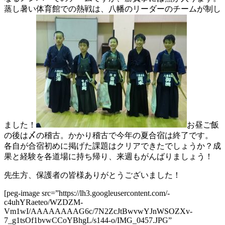
蒸し暑い体育館での熱戦は、八幡のリーダーのチームが制し
ました！
お昼ご飯
の後は〆の稽古。かかり稽古で今年の夏合宿は終了です。
各自が合宿初めに掲げた課題はクリアできたでしょうか？成
果と経験を各道場に持ち帰り、来週もがんばりましょう！
先生方、保護者の皆様ありがとうございました！
[peg-image src=”https://lh3.googleusercontent.com/-
c4uhYRaeteo/WZDZM-
Vm1wI/AAAAAAAAG6c/7N2ZcJtBwvwYJnWSOZXv-
7_g1tsOf1bvwCCoYBhgL/s144-o/IMG_0457.JPG”