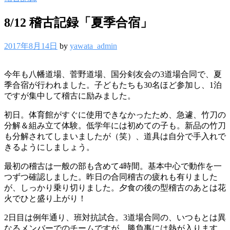
8/12 稽古記録「夏季合宿」
2017年8月14日
by
yawata_admin
今年も八幡道場、菅野道場、国分剣友会の3道場合同で、夏
季合宿が行われました。子どもたちも30名ほど参加し、1泊
ですが集中して稽古に励みました。
初日。体育館がすぐに使用できなかったため、急遽、竹刀の
分解＆組み立て体験。低学年には初めての子も。新品の竹刀
も分解されてしまいましたが（笑）、道具は自分で手入れで
きるようにしましょう。
最初の稽古は一般の部も含めて4時間。基本中心で動作を一
つずつ確認しました。昨日の合同稽古の疲れも有りました
が、しっかり乗り切りました。夕食の後の型稽古のあとは花
火でひと盛り上がり！
2日目は例年通り、班対抗試合。3道場合同の、いつもとは異
なるメンバーでのチームですが、勝負事には熱が入ります。