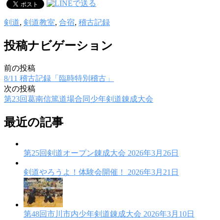
剣道
,
剣道教室
,
合宿
,
稽古記録
投稿ナビゲーション
前の投稿
8/11 稽古記録「臨時特別稽古」
次の投稿
第23回葛南信篤道場合同少年剣道錬成大会
最近の記事
第25回剣道オープン錬成大会
2026年3月26日
剣道やろうよ！体験会開催！
2026年3月21日
第48回市川市内少年剣道錬成大会
2026年3月10日