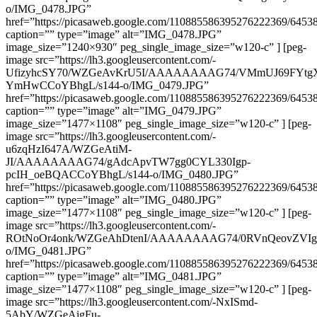
o/IMG_0478.JPG”
href=”https://picasaweb.google.com/110885586395276222369/64
caption=”” type=”image” alt=”IMG_0478.JPG”
image_size=”1240×930″ peg_single_image_size=”w120-c” ] [peg-
image src=”https://lh3.googleusercontent.com/-
UfizyhcSY70/WZGeAvKrU5I/AAAAAAAAG74/VMmUJ69FYtgX
YmHwCCoYBhgL/s144-o/IMG_0479.JPG”
href=”https://picasaweb.google.com/110885586395276222369/64
caption=”” type=”image” alt=”IMG_0479.JPG”
image_size=”1477×1108″ peg_single_image_size=”w120-c” ] [peg-
image src=”https://lh3.googleusercontent.com/-
u6zqHzI647A/WZGeAtiM-
JI/AAAAAAAAG74/gAdcApvTW7gg0CYL330Igp-
pcIH_oeBQACCoYBhgL/s144-o/IMG_0480.JPG”
href=”https://picasaweb.google.com/110885586395276222369/64
caption=”” type=”image” alt=”IMG_0480.JPG”
image_size=”1477×1108″ peg_single_image_size=”w120-c” ] [peg-
image src=”https://lh3.googleusercontent.com/-
ROtNoOr4onk/WZGeAhDtenI/AAAAAAAAG74/0RVnQeovZVIgT
o/IMG_0481.JPG”
href=”https://picasaweb.google.com/110885586395276222369/64
caption=”” type=”image” alt=”IMG_0481.JPG”
image_size=”1477×1108″ peg_single_image_size=”w120-c” ] [peg-
image src=”https://lh3.googleusercontent.com/-NxISmd-
5AbY/WZGeAigFu-