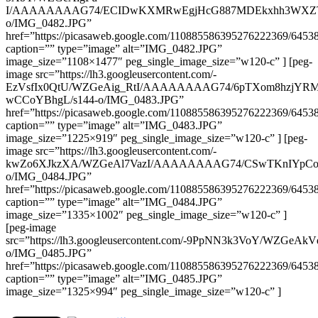
I/AAAAAAAAG74/ECIDwKXMRwEgjHcG887MDEkxhh3WXZT
o/IMG_0482.JPG”
href=”https://picasaweb.google.com/110885586395276222369/64
caption=”” type=”image” alt=”IMG_0482.JPG”
image_size=”1108×1477″ peg_single_image_size=”w120-c” ] [peg-
image src=”https://lh3.googleusercontent.com/-
EzVsfIx0QtU/WZGeAig_RtI/AAAAAAAAG74/6pTXom8hzjYRM
wCCoYBhgL/s144-o/IMG_0483.JPG”
href=”https://picasaweb.google.com/110885586395276222369/64
caption=”” type=”image” alt=”IMG_0483.JPG”
image_size=”1225×919″ peg_single_image_size=”w120-c” ] [peg-
image src=”https://lh3.googleusercontent.com/-
kwZo6XJkzXA/WZGeAl7VazI/AAAAAAAAG74/CSwTKnIYpCo
o/IMG_0484.JPG”
href=”https://picasaweb.google.com/110885586395276222369/64
caption=”” type=”image” alt=”IMG_0484.JPG”
image_size=”1335×1002″ peg_single_image_size=”w120-c” ]
[peg-image
src=”https://lh3.googleusercontent.com/-9PpNN3k3VoY/W
o/IMG_0485.JPG”
href=”https://picasaweb.google.com/110885586395276222369/64
caption=”” type=”image” alt=”IMG_0485.JPG”
image_size=”1325×994″ peg_single_image_size=”w120-c” ]