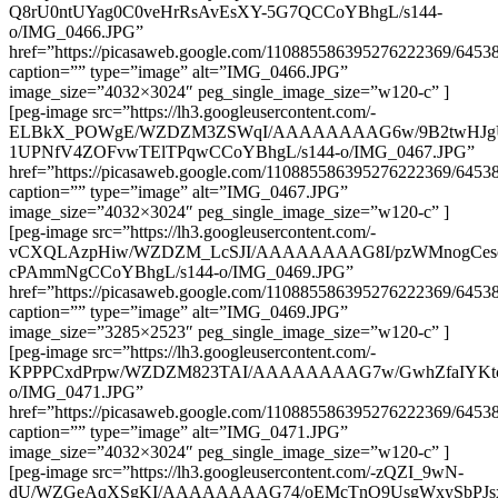
Q8rU0ntUYag0C0veHrRsAvEsXY-5G7QCCoYBhgL/s144-
o/IMG_0466.JPG”
href=”https://picasaweb.google.com/110885586395276222369/64
caption=”” type=”image” alt=”IMG_0466.JPG”
image_size=”4032×3024″ peg_single_image_size=”w120-c” ]
[peg-image src=”https://lh3.googleusercontent.com/-
ELBkX_POWgE/WZDZM3ZSWqI/AAAAAAAAG6w/9B2twHJg
1UPNfV4ZOFvwTElTPqwCCoYBhgL/s144-o/IMG_0467.JPG”
href=”https://picasaweb.google.com/110885586395276222369/64
caption=”” type=”image” alt=”IMG_0467.JPG”
image_size=”4032×3024″ peg_single_image_size=”w120-c” ]
[peg-image src=”https://lh3.googleusercontent.com/-
vCXQLAzpHiw/WZDZM_LcSJI/AAAAAAAAG8I/pzWMnogCesc4
cPAmmNgCCoYBhgL/s144-o/IMG_0469.JPG”
href=”https://picasaweb.google.com/110885586395276222369/64
caption=”” type=”image” alt=”IMG_0469.JPG”
image_size=”3285×2523″ peg_single_image_size=”w120-c” ]
[peg-image src=”https://lh3.googleusercontent.com/-
KPPPCxdPrpw/WZDZM823TAI/AAAAAAAAG7w/GwhZfaIYKtcc
o/IMG_0471.JPG”
href=”https://picasaweb.google.com/110885586395276222369/64
caption=”” type=”image” alt=”IMG_0471.JPG”
image_size=”4032×3024″ peg_single_image_size=”w120-c” ]
[peg-image src=”https://lh3.googleusercontent.com/-zQZI_9wN-
dU/WZGeAqXSgKI/AAAAAAAAG74/oEMcTnQ9UsgWxySbPJsx