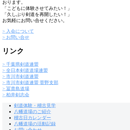
おります。
「こどもに体験させてみたい！」
「久しぶり剣道を再開したい！」
お気軽にお問い合せください。
> 入会について
> お問い合せ
リンク
> 千葉県剣道連盟
> 全日本剣道道場連盟
> 市川市剣道連盟
> 市川市剣道連盟 菅野支部
> 冨貴島道場
> 柏井剣志会
剣道体験・稽古見学
八幡道場のご紹介
稽古日カレンダー
八幡道場の活動記録
お問い合わせ