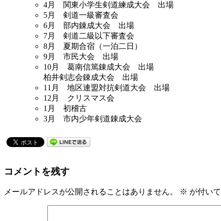
年
4月 関東小学生剣道練成大会 出場
5月 剣道一級審査会
間
6月 部内錬成大会 出場
7月 剣道二級以下審査会
ス
8月 夏期合宿（一泊二日）
ケ
9月 市民大会 出場
10月 葛南信篤錬成大会 出場
ジ
柏井剣志会錬成大会 出場
ュ
11月 地区連盟対抗剣道大会 出場
12月 クリスマス会
ー
1月 初稽古
ル
3月 市内少年剣道錬成大会
2015
年
5
月
コメントを残す
24
日
メールアドレスが公開されることはありません。
※
が付いて
by
yawata_admin