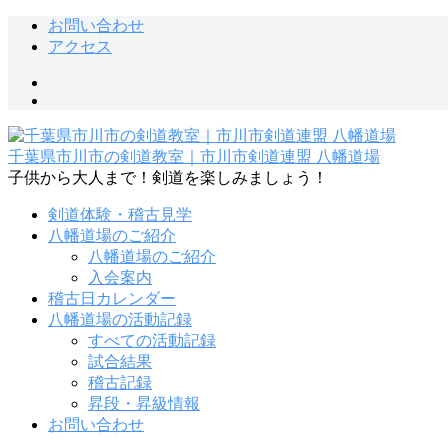
コ
お問い合わせ
ン
アクセス
テ
facebook
ン
instagram
ツ
へ
ス
千葉県市川市の剣道教室｜市川市剣道連盟 八幡道場
キ
子供から大人まで！剣道を楽しみましょう！
ッ
プ
剣道体験・稽古見学
八幡道場のご紹介
八幡道場のご紹介
入会案内
稽古日カレンダー
八幡道場の活動記録
すべての活動記録
試合結果
稽古記録
昇段・昇級情報
お問い合わせ