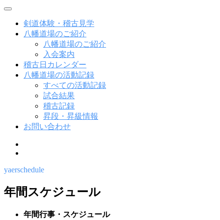
メ
ニ
剣道体験・稽古見学
ュ
八幡道場のご紹介
ー
八幡道場のご紹介
入会案内
稽古日カレンダー
八幡道場の活動記録
すべての活動記録
試合結果
稽古記録
昇段・昇級情報
お問い合わせ
facebook
instagram
yaerschedule
年間スケジュール
年間行事・スケジュール